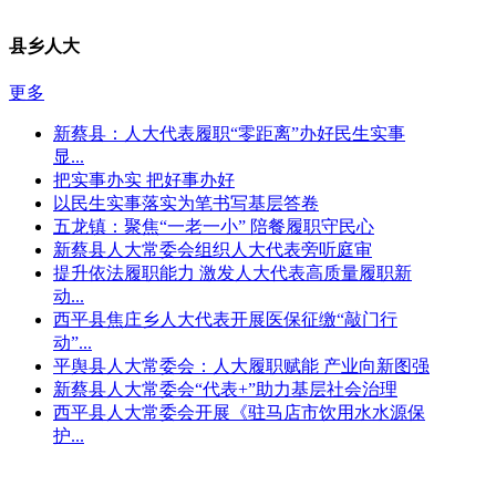
县乡人大
更多
新蔡县：人大代表履职“零距离”办好民生实事
显...
把实事办实 把好事办好
以民生实事落实为笔书写基层答卷
五龙镇：聚焦“一老一小” 陪餐履职守民心
新蔡县人大常委会组织人大代表旁听庭审
提升依法履职能力 激发人大代表高质量履职新
动...
西平县焦庄乡人大代表开展医保征缴“敲门行
动”...
平舆县人大常委会：人大履职赋能 产业向新图强
新蔡县人大常委会“代表+”助力基层社会治理
西平县人大常委会开展《驻马店市饮用水水源保
护...