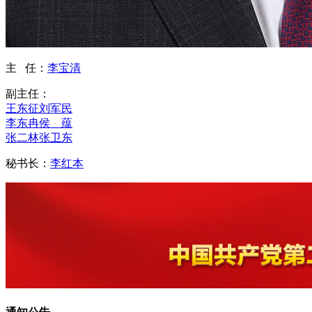
主 任：
李宝清
副主任：
王东征
刘军民
李东冉
侯 蕴
张二林
张卫东
秘书长：
李红本