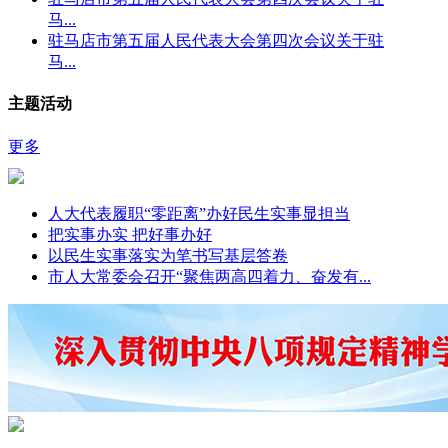
马...
驻马店市第五届人民代表大会第四次会议关于驻
马...
主题活动
更多
人大代表履职“零距离”办好民生实事显担当
把实事办实 把好事办好
以民生实事落实为笔书写基层答卷
市人大常委会召开“聚焦两高四着力、奋发有...