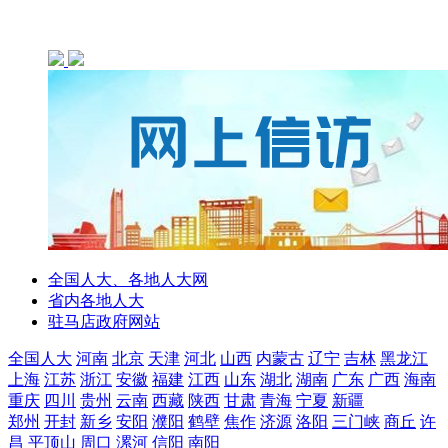
全国人大、各地人大网
省内各地人大
驻马店政府网站
全国人大
河南
北京
天津
河北
山西
内蒙古
辽宁
吉林
黑龙江
上海
江苏
浙江
安徽
福建
江西
山东
湖北
湖南
广东
广西
海南
重庆
四川
贵州
云南
西藏
陕西
甘肃
青海
宁夏
新疆
郑州
开封
新乡
安阳
濮阳
鹤壁
焦作
济源
洛阳
三门峡
商丘
许
昌
平顶山
周口
漯河
信阳
南阳